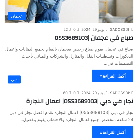
عجمان
SADCSSDh
يونيو 29, 2024
0
22
صباغ في عجمان |0553689103
صباغ في عجمان يقوم صباغ رخيص بعجمان بالقيام بجميع الدهانات واعمال
الديكورات وتشطيبات الفلل والمنازل والشركات والمباني بأحدث
التصميمات في…
أكمل القراءة »
دبي
SADCSSDh
يونيو 29, 2024
0
60
نجار في دبي |0553689103| اعمال النجارة
نجار في دبي |0553689103| اعمال النجارة نقدم افضل نجار في دبي
24 ساعة متخصص جميع اعمال النجارة والاخشاب يقوم بتفصيل…
أكمل القراءة »