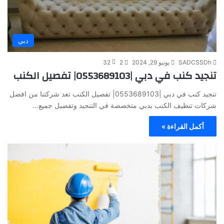
دبي
SADCSSDh
يونيو 29, 2024
2
32
تنجيد كنب في دبي |0553689103| تفصيل الكنب
تنجيد كنب في دبي |0553689103| تفصيل الكنب تعد شركتنا من افضل
شركات تنظيف الكنب بدبي متخصصة في التنجيد وتفصيل جميع…
أكمل القراءة »