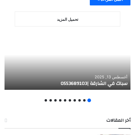
تحميل المزيد
أغسطس 13, 2025
سباك في الشارقة |0553689103
أخر المقالات