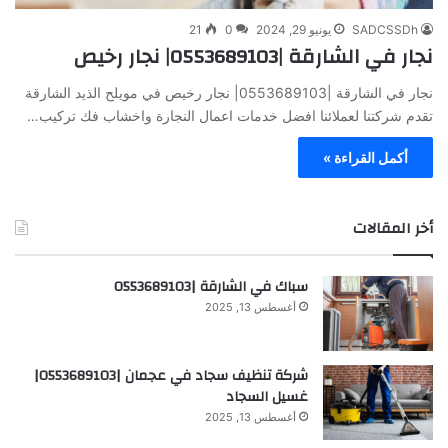
SADCSSDh
يونيو 29, 2024
0
21
نجار في الشارقة |0553689103| نجار رخيص
نجار في الشارقة |0553689103| نجار رخيص في مويلح الذيد الشارقة
تقدم شركتنا لعملائنا افضل خدمات اعمال النجارة واخشاب فك تركيب…
أكمل القراءة »
أخر المقالات
سباك في الشارقة |0553689103
أغسطس 13, 2025
شركة تنظيف سجاد في عجمان |0553689103|
غسيل السجاد
أغسطس 13, 2025