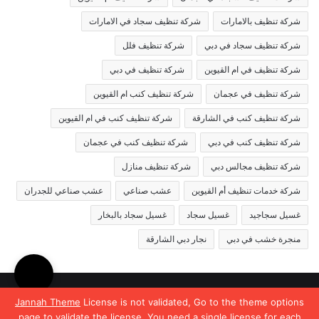
شركة تنظيف بالامارات
شركة تنظيف سجاد في الامارات
شركة تنظيف سجاد في دبي
شركة تنظيف فلل
شركة تنظيف في ام القيوين
شركة تنظيف في دبي
شركة تنظيف في عجمان
شركة تنظيف كنب ام القيوين
شركة تنظيف كنب في الشارقة
شركة تنظيف كنب في ام القيوين
شركة تنظيف كنب في دبي
شركة تنظيف كنب في عجمان
شركة تنظيف مجالس دبي
شركة تنظيف منازل
شركة خدمات تنظيف أم القيوين
عشب صناعي
عشب صناعي للجدران
غسيل سجاجيد
غسيل سجاد
غسيل سجاد بالبخار
منجرة خشب في دبي
نجار دبي الشارقة
© حقوق النشر 2026، جميع الحقوق محفوظة |
Jannah News الثيم
Jannah Theme
License is not validated, Go to the theme options
page to validate the license, You need a single license for each