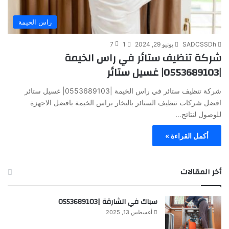
راس الخيمة
SADCSSDh
يونيو 29, 2024
1
7
شركة تنظيف ستائر في راس الخيمة
|0553689103| غسيل ستائر
شركة تنظيف ستائر في راس الخيمة |0553689103| غسيل ستائر
افضل شركات تنظيف الستائر بالبخار براس الخيمة بافضل الاجهزة
للوصول لنتائج…
أكمل القراءة »
أخر المقالات
سباك في الشارقة |0553689103
أغسطس 13, 2025