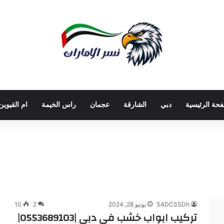
فحة الرئيسية
دبي
الشارقة
عجمان
راس الخيمة
ام القيوين
SADCSSDh
يونيو 28, 2024
2
10
تركيب ابواب خشب في دبي |0553689103|