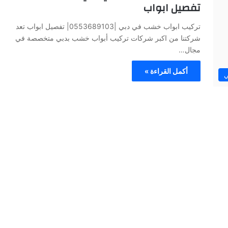
تفصيل ابواب
تركيب ابواب خشب في دبي |0553689103| تفصيل ابواب تعد
شركتنا من اكبر شركات تركيب أبواب خشب بدبي متخصصة في
مجال…
أكمل القراءة »
ي