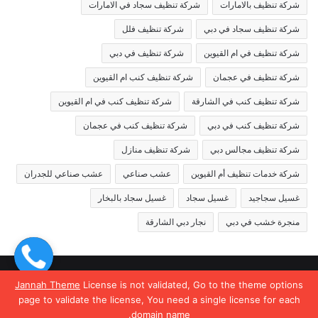
شركة تنظيف بالامارات
شركة تنظيف سجاد في الامارات
شركة تنظيف سجاد في دبي
شركة تنظيف فلل
شركة تنظيف في ام القيوين
شركة تنظيف في دبي
شركة تنظيف في عجمان
شركة تنظيف كنب ام القيوين
شركة تنظيف كنب في الشارقة
شركة تنظيف كنب في ام القيوين
شركة تنظيف كنب في دبي
شركة تنظيف كنب في عجمان
شركة تنظيف مجالس دبي
شركة تنظيف منازل
شركة خدمات تنظيف أم القيوين
عشب صناعي
عشب صناعي للجدران
غسيل سجاجيد
غسيل سجاد
غسيل سجاد بالبخار
منجرة خشب في دبي
نجار دبي الشارقة
© حقوق النشر 2026، جميع الحقوق محفوظة |
Jannah News الثيم
Jannah Theme
License is not validated, Go to the theme options
page to validate the license, You need a single license for each
(المظهر) تم تصميمه من قِبل TieLabs
domain name.