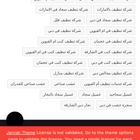
شركة تنظيف بالامارات
شركة تنظيف سجاد في الامارات
شركة تنظيف سجاد في دبي
شركة تنظيف فلل
شركة تنظيف في ام القيوين
شركة تنظيف في دبي
شركة تنظيف في عجمان
شركة تنظيف كنب ام القيوين
شركة تنظيف كنب في الشارقة
شركة تنظيف كنب في ام القيوين
شركة تنظيف كنب في دبي
شركة تنظيف كنب في عجمان
شركة تنظيف مجالس دبي
شركة تنظيف منازل
شركة خدمات تنظيف أم القيوين
عشب صناعي
عشب صناعي للجدران
غسيل سجاجيد
غسيل سجاد
غسيل سجاد بالبخار
منجرة خشب في دبي
نجار دبي الشارقة
© حقوق النشر 2026، جميع الحقوق محفوظة |
Jannah News الثيم
Jannah Theme
License is not validated, Go to the theme options
page to validate the license, You need a single license for each