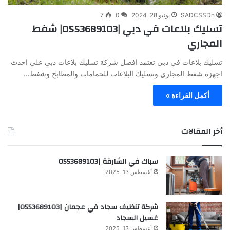
SADCSSDh
يونيو 28, 2024
0
7
تسليك بلاعات في دبي |0553689103| شفط
المجاري
تسليك بلاعات في دبي تعتمد افضل شركة تسليك بلاعات دبي علي احدث
اجهزة شفط المجاري وتسليك البلاعات للحمامات والمطابخ وشفط…
أكمل القراءة »
أخر المقالات
سباك في الشارقة |0553689103
أغسطس 13, 2025
شركة تنظيف سجاد في عجمان |0553689103|
غسيل السجاد
أغسطس 13, 2025