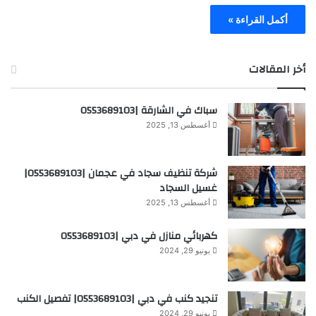
أكمل القراءة »
أخر المقالات
سباك في الشارقة |0553689103
أغسطس 13, 2025
شركة تنظيف سجاد في عجمان |0553689103|
غسيل السجاد
أغسطس 13, 2025
كهربائي منازل في دبي |0553689103
يونيو 29, 2024
تنجيد كنب في دبي |0553689103| تفصيل الكنب
يونيو 29, 2024