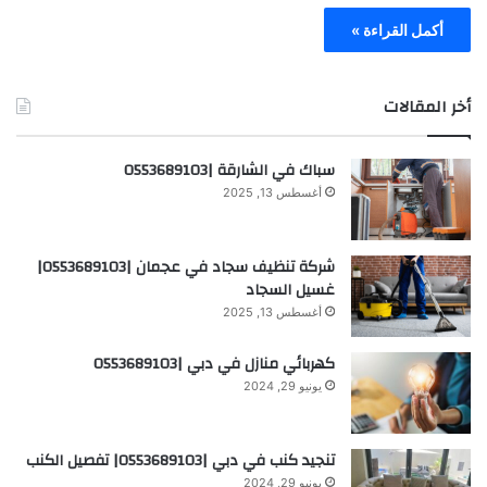
أكمل القراءة »
أخر المقالات
سباك في الشارقة |0553689103
أغسطس 13, 2025
شركة تنظيف سجاد في عجمان |0553689103|
غسيل السجاد
أغسطس 13, 2025
كهربائي منازل في دبي |0553689103
يونيو 29, 2024
تنجيد كنب في دبي |0553689103| تفصيل الكنب
يونيو 29, 2024