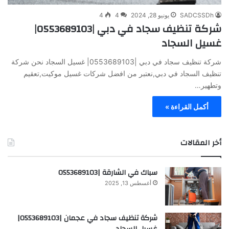
SADCSSDh
يونيو 28, 2024
4
4
شركة تنظيف سجاد في دبي |0553689103|
غسيل السجاد
شركة تنظيف سجاد في دبي |0553689103| غسيل السجاد نحن شركة
تنظيف السجاد في دبي,نعتبر من افضل شركات غسيل موكيت,تعقيم
وتطهير…
أكمل القراءة »
أخر المقالات
سباك في الشارقة |0553689103
أغسطس 13, 2025
شركة تنظيف سجاد في عجمان |0553689103|
غسيل السجاد