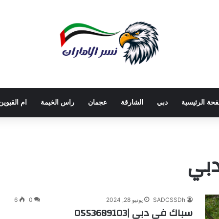
فحة الرئيسية
دبي
الشارقة
عجمان
راس الخيمة
ام القيوين
دبي
SADCSSDh
يونيو 28, 2024
0
6
سباك في دبي |0553689103