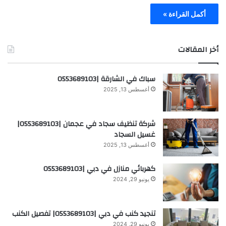
أكمل القراءة »
أخر المقالات
سباك في الشارقة |0553689103
أغسطس 13, 2025
شركة تنظيف سجاد في عجمان |0553689103|
غسيل السجاد
أغسطس 13, 2025
كهربائي منازل في دبي |0553689103
يونيو 29, 2024
تنجيد كنب في دبي |0553689103| تفصيل الكنب
يونيو 29, 2024