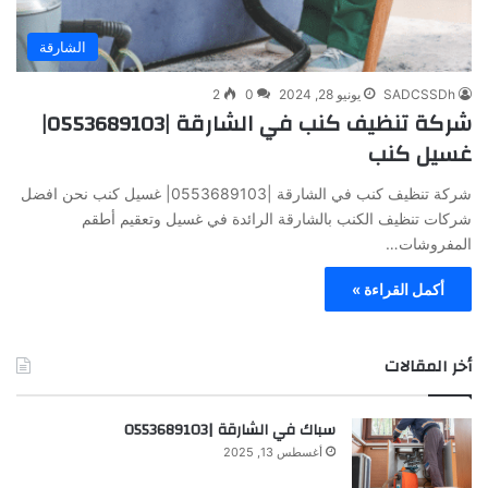
الشارقة
SADCSSDh
يونيو 28, 2024
0
2
شركة تنظيف كنب في الشارقة |0553689103|
غسيل كنب
شركة تنظيف كنب في الشارقة |0553689103| غسيل كنب نحن افضل
شركات تنظيف الكنب بالشارقة الرائدة في غسيل وتعقيم أطقم
المفروشات…
أكمل القراءة »
أخر المقالات
سباك في الشارقة |0553689103
أغسطس 13, 2025