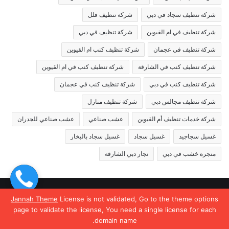
شركة تنظيف سجاد في دبي
شركة تنظيف فلل
شركة تنظيف في ام القيوين
شركة تنظيف في دبي
شركة تنظيف في عجمان
شركة تنظيف كنب ام القيوين
شركة تنظيف كنب في الشارقة
شركة تنظيف كنب في ام القيوين
شركة تنظيف كنب في دبي
شركة تنظيف كنب في عجمان
شركة تنظيف مجالس دبي
شركة تنظيف منازل
شركة خدمات تنظيف أم القيوين
عشب صناعي
عشب صناعي للجدران
غسيل سجاجيد
غسيل سجاد
غسيل سجاد بالبخار
منجرة خشب في دبي
نجار دبي الشارقة
© حقوق النشر 2026، جميع الحقوق محفوظة |
Jannah News الثيم
Jannah Theme
License is not validated, Go to the theme options
page to validate the license, You need a single license for each
(المظهر) تم تصميمه من قِبل TieLabs
domain name.