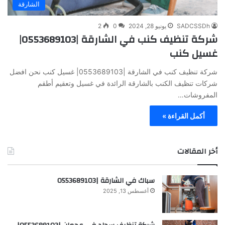
الشارقة
SADCSSDh
يونيو 28, 2024
0
2
شركة تنظيف كنب في الشارقة |0553689103|
غسيل كنب
شركة تنظيف كنب في الشارقة |0553689103| غسيل كنب نحن افضل
شركات تنظيف الكنب بالشارقة الرائدة في غسيل وتعقيم أطقم
المفروشات…
أكمل القراءة »
أخر المقالات
سباك في الشارقة |0553689103
أغسطس 13, 2025