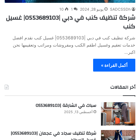
SADCSSDh
يونيو 28, 2024
1
10
شركة تنظيف كنب في دبي |0553689103| غسيل
كنب
شركة تنظيف كنب في دبي |0553689103| غسيل كنب نقدم افضل
خدمات تعقيم وغسيل اطقم الكنب ومفروشات ومراتب وتعقيمها نحن
اكبر…
أكمل القراءة »
أخر المقالات
سباك في الشارقة |0553689103
أغسطس 13, 2025
شركة تنظيف سجاد في عجمان |0553689103|
غسيل السجاد