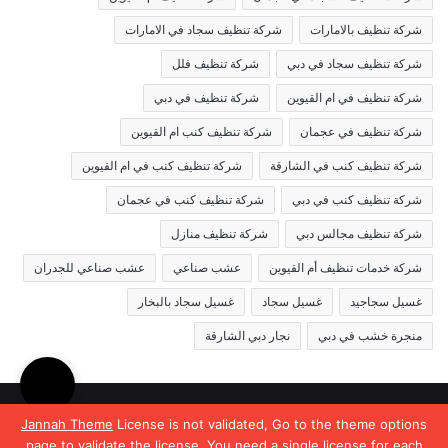
شركة تنظيف بالامارات
شركة تنظيف سجاد في الامارات
شركة تنظيف سجاد في دبي
شركة تنظيف فلل
شركة تنظيف في ام القيوين
شركة تنظيف في دبي
شركة تنظيف في عجمان
شركة تنظيف كنب ام القيوين
شركة تنظيف كنب في الشارقة
شركة تنظيف كنب في ام القيوين
شركة تنظيف كنب في دبي
شركة تنظيف كنب في عجمان
شركة تنظيف مجالس دبي
شركة تنظيف منازل
شركة خدمات تنظيف أم القيوين
عشب صناعي
عشب صناعي للجدران
غسيل سجاجيد
غسيل سجاد
غسيل سجاد بالبخار
منجرة خشب في دبي
نجار دبي الشارقة
© حقوق النشر 2026، جميع الحقوق محفوظة |
Jannah News الثيم
Jannah Theme
License is not validated, Go to the theme options
page to validate the license, You need a single license for each