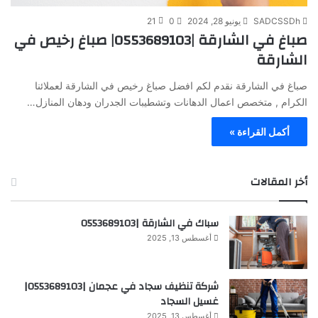
SADCSSDh
يونيو 28, 2024
0
21
صباغ في الشارقة |0553689103| صباغ رخيص في
الشارقة
صباغ في الشارقة نقدم لكم افضل صباغ رخيص في الشارقة لعملائنا
الكرام , متخصص اعمال الدهانات وتشطيبات الجدران ودهان المنازل…
أكمل القراءة »
أخر المقالات
سباك في الشارقة |0553689103
أغسطس 13, 2025
شركة تنظيف سجاد في عجمان |0553689103|
غسيل السجاد
أغسطس 13, 2025