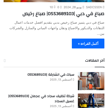
SADCSSDh
يونيو 28, 2024
0
10
صباغ في دبي |0553689103| صباغ رخيص
صباغ في دبي يتميز صباغ رخيص بدبي بتقديم افضل خدمات اعمال
الدهانات والديكور والاصباغ ودهان واجهات المباني والمنازل والشركات
بين…
أكمل القراءة »
أخر المقالات
سباك في الشارقة |0553689103
أغسطس 13, 2025
شركة تنظيف سجاد في عجمان |0553689103|
غسيل السجاد
أغسطس 13, 2025