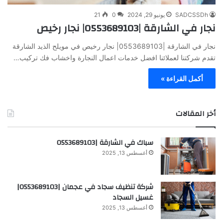
SADCSSDh
يونيو 29, 2024
0
21
نجار في الشارقة |0553689103| نجار رخيص
نجار في الشارقة |0553689103| نجار رخيص في مويلح الذيد الشارقة
تقدم شركتنا لعملائنا افضل خدمات اعمال النجارة واخشاب فك تركيب…
أكمل القراءة »
أخر المقالات
سباك في الشارقة |0553689103
أغسطس 13, 2025
شركة تنظيف سجاد في عجمان |0553689103|
غسيل السجاد
أغسطس 13, 2025