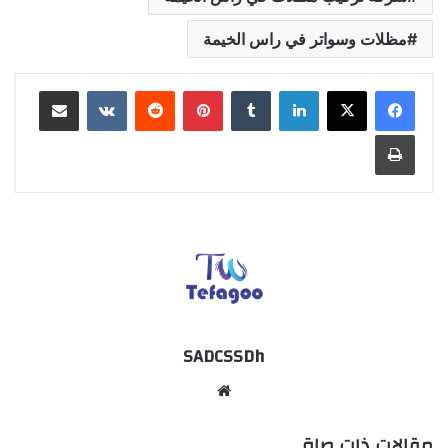
مظلات وسواتر في راس الخيمة
لينكدإن
بينتيريست
مشاركة عبر البريد
طباعة
SADCSSDh
موقع
الويب
مقالات ذات صلة