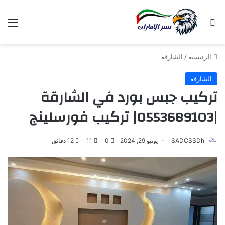
بحث عن
الق
الرئيسية
/
الشارقة
الشارقة
تركيب جبس بورد في الشارقة
|0553689103| تركيب فورسلينج
SADCSSDh
يونيو 29, 2024
0
11
12 دقائق