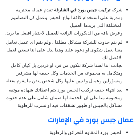
شركة
تركيب جبس بورد في الشارقة
تقدم عمالة محترمه
ومدربة على استخدام كافة انواع الجبس وعمل كل التصاميم
المختلفة التى يريدها العميل
وعرض باقة من الديكورات الرائعه للعميل لاختيار افضل ما يريد.
لم يتم حدوث للشركة مشاكل مطلقا ، ولم يقم اى عميل تعامل
معنا بعمل شكوى او دعوة علينا وهذا يدل على اننا نسعي لعمل
الافضل لك
بجانب اننا لسنا شركة تتكون من فرد او فردين بل كيان كامل
ومتكامل به مجموعه من الخدمات وكل خدمه لها مشرفين
ومسؤولين وعمال وفنيين عليها وكل شخص يتقن ما يقوم بفعله
بعد انتهاء خدمة تركيب الجبس بورد يتم اعطائك شهاده موثقة
ومختومه منا على ان الخدمة لها ضمان شامل على عدم حدوث
مشاكل بالجبس او ظهور تشققات فيه او تسرب للرطوبة
عمال جبس بورد في الإمارات
الجبس بورد المقاوم للحرائق والرطوبة