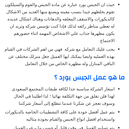
حيث ان الجبس بورد عباره عن ماده الجبس والفوم والسيلكون
تقوم بخلطهم جيدا بنسب معينه ويصنع منها العديد من الاشكال
كالديكورات والاسقف المعلقه والدهانات وهناك اشكال عديده
له تعطي مناظر رائعه لذلك فإذا كنت تؤسس شركه وتريد ان
يكون مظهرها جذاب علي الاشخاص المهمه اثناء حضورهم
الاجتماع
يجب عليك التعامل مع شركه فهي من اهم الشركات في القيام
بهذه العمليه وايضا يمكنك ايها العميل جعل منزلك مختلف عن
الباقي المنازل وله مظهره الخاص من خلال التعامل
ما هو عمل الجبس بورد ؟
اسعار الشركة مناسبة جدا لكافة طبقات المجتمع السعودى
لهذا فلن تقلق من جهة التكلفة نهائيا ؛ لذا اطلينا في الحال
وسوف تعجز عن شكرنا عندما تتطلع إلى أسعار شركتنا
يتم عمل أفضل جودة على كافة التشطيبات الخاصة بالديكورات
واستخدام افضل انواع الجبس والقيام بجودة مثاليه
يتم تسليم العميل في وقت قليل أو حسب ما يرغب العميل