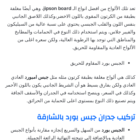
تعد تلك الألواح من افضل انواع الـ
jipson board
، وهي أيضًا مغلفة
بطبقة من الكرتون المقوى باللون الاخضر،وكذلك اللاصق الجانبي
بنفس اللون والقلب الجبسي يحتوي على نسبة عالية من السيليكون
والفيبر جلاس، ويتم استخدام ذلك النوع في الحمامات والمطابخ
والمناطق التي توجد بها الرطوبة العالية، ولكن سعره اغلى من
الألواح العادية والمقاومة للحريق.
الجبس بورد المقاوم للحريق
كذلك هي ألواح مغلفة بطبقة كرتون مثله مثل
جبس امبورد
العادي
العادي ولكن بفارق بسيط هو أن الشريط الجانبي يكون باللون الأحمر
وكذلك في السعر، وينصح استخدامه في الجدران والأسقف الجافة
ويتم تصنيع ذلك النوع بمستوى اعلى للحماية من الحرائق.
تركيب جدران جبس بورد بالشارقة
الجبس بورد
من السهل والسريع إنجازه مقارنة بأنواع الجبس
العادية وبالإضافة إلى نتيجته النهائية الرائعة الجميلة.