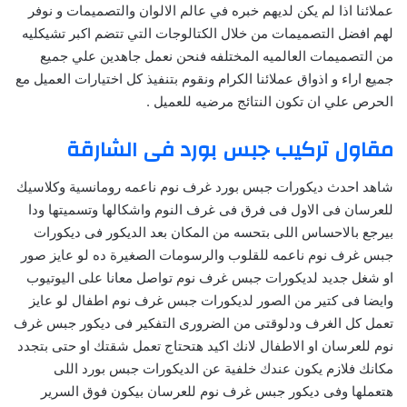
عملائنا اذا لم يكن لديهم خبره في عالم الالوان والتصميمات و نوفر
لهم افضل التصميمات من خلال الكتالوجات التي تتضم اكبر تشيكليه
من التصميمات العالميه المختلفه فنحن نعمل جاهدين علي جميع
جميع اراء و اذواق عملائنا الكرام ونقوم بتنفيذ كل اختيارات العميل مع
الحرص علي ان تكون النتائج مرضيه للعميل .
مقاول تركيب جبس بورد فى الشارقة
شاهد احدث ديكورات جبس بورد غرف نوم ناعمه رومانسية وكلاسيك
للعرسان فى الاول فى فرق فى غرف النوم واشكالها وتسميتها ودا
بيرجع بالاحساس اللى بتحسه من المكان بعد الديكور فى ديكورات
جبس غرف نوم ناعمه للقلوب والرسومات الصغيرة ده لو عايز صور
او شغل جديد لديكورات جبس غرف نوم تواصل معانا على اليوتيوب
وايضا فى كتير من الصور لديكورات جبس غرف نوم اطفال لو عايز
تعمل كل الغرف ودلوقتى من الضرورى التفكير فى ديكور جبس غرف
نوم للعرسان او الاطفال لانك اكيد هتحتاج تعمل شقتك او حتى بتجدد
مكانك فلازم يكون عندك خلفية عن الديكورات جبس بورد اللى
هتعملها وفى ديكور جبس غرف نوم للعرسان بيكون فوق السرير