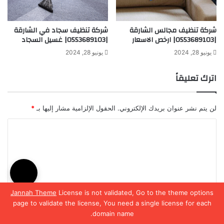
شركة تنظيف مجالس الشارقة
شركة تنظيف سجاد في الشارقة
|0553689103| ارخص الاسعار
|0553689103| غسيل السجاد
يونيو 28, 2024
يونيو 28, 2024
اترك تعليقاً
لن يتم نشر عنوان بريدك الإلكتروني.
الحقول الإلزامية مشار إليها بـ
*
ا
ل
ت
ع
ل
Jannah Theme
License is not validated, Go to the theme options
ي
page to validate the license, You need a single license for each
domain name.
ق
يسبوك
‫X
واتساب
تيلقرام