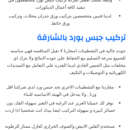
تنفيذ كافة أعمال الديكورات.
لدينا فنيين متخصصين بتركيب ورق جدران محلات، وتركيب
ورق حائط.
تركيب جبس بورد بالشارقة
جوده عاليه في التشطيبات اسعارنا لا تقبل المنافسه فهي مناسبه
للجميع سرعه التسليم مع الحفاظ علي جوده النتائج ولا نترك اي
مخلفات مثل الجبس العادي لدينا القدره علي التعامل مع التمديدات
الكهربائيه و التوصيلات و التكيف
مقارنتا مع التشطيبات الاخري تجد جبس ورد لدي شركتنا اقل
وزنا , ولا يتدخل في الهيئه الاساسيه للبناء
نوفر لك عميلنا العزيز عند الرغبه في التغير سهوله الفك دون
خسائر كبيره و سهوله التركيب ايضا بيدك انت شخصيا اذا اردت
.
نستخدم الفلين الابيض والصوف الحراري كعازل ممتاز للرطوبه