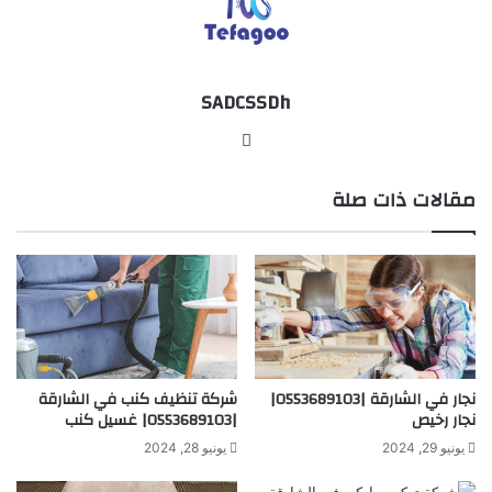
SADCSSDh
موقع
الويب
مقالات ذات صلة
نجار في الشارقة |0553689103|
شركة تنظيف كنب في الشارقة
نجار رخيص
|0553689103| غسيل كنب
يونيو 29, 2024
يونيو 28, 2024