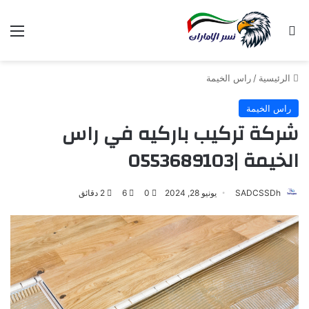
بحث عن
الق
الرئيسية
/
راس الخيمة
راس الخيمة
شركة تركيب باركيه في راس
الخيمة |0553689103
SADCSSDh
يونيو 28, 2024
0
6
2 دقائق