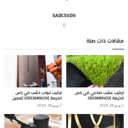
SADCSSDh
موقع
الويب
مقالات ذات صلة
تركيب عشب صناعي في راس
تركيب ابواب خشب في راس
الخيمة |0553689103
الخيمة |0553689103| تفصيل
يونيو 29, 2024
يونيو 28, 2024