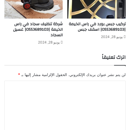
تركيب جبس بورد في راس الخيمة
شركة تنظيف سجاد في راس
|0553689103| اسقف جبس
الخيمة |0553689103| غسيل
السجاد
يونيو 28, 2024
يونيو 28, 2024
اترك تعليقاً
لن يتم نشر عنوان بريدك الإلكتروني.
الحقول الإلزامية مشار إليها بـ
*
ا
ل
ت
ع
ل
ي